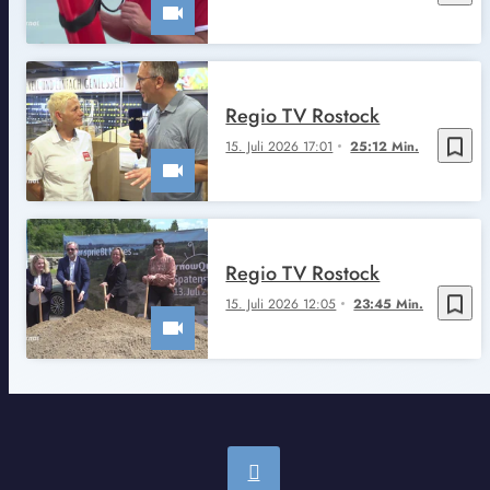
Regio TV Rostock
bookmark_border
15. Juli 2026 17:01
25:12 Min.
Regio TV Rostock
bookmark_border
15. Juli 2026 12:05
23:45 Min.