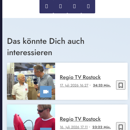
Das könnte Dich auch
interessieren
Regio TV Rostock
bookmark_border
17. Juli 2026 16:27
34:33 Min.
Regio TV Rostock
bookmark_border
16. Juli 2026 17:11
23:22 Min.