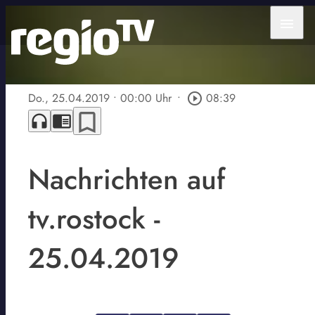
menu
Do., 25.04.2019
• 00:00 Uhr
•
play_circle_outline
08:39
bookmark_border
headphones
chrome_reader_mode
Nachrichten auf
tv.rostock -
25.04.2019