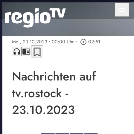
menu
Mo., 23.10.2023
• 00:00 Uhr
•
play_circle_outline
02:51
bookmark_border
headphones
chrome_reader_mode
Nachrichten auf
tv.rostock -
23.10.2023