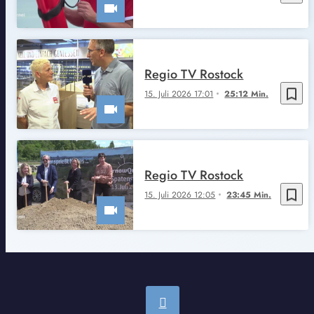
Regio TV Rostock
bookmark_border
15. Juli 2026 17:01
25:12 Min.
Regio TV Rostock
bookmark_border
15. Juli 2026 12:05
23:45 Min.