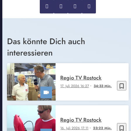
Das könnte Dich auch
interessieren
Regio TV Rostock
bookmark_border
17. Juli 2026 16:27
34:33 Min.
Regio TV Rostock
bookmark_border
16. Juli 2026 17:11
23:22 Min.