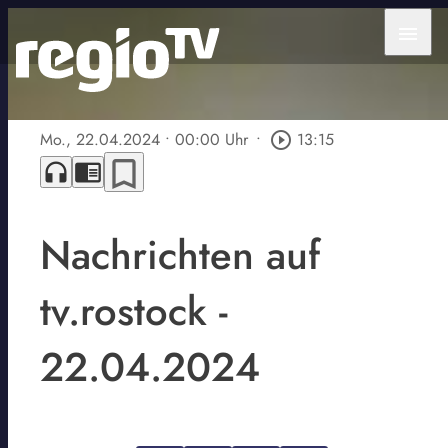
menu
Mo., 22.04.2024
• 00:00 Uhr
•
play_circle_outline
13:15
bookmark_border
headphones
chrome_reader_mode
Nachrichten auf
tv.rostock -
22.04.2024