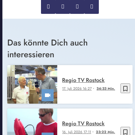
Das könnte Dich auch
interessieren
Regio TV Rostock
bookmark_border
17. Juli 2026 16:27
34:33 Min.
Regio TV Rostock
bookmark_border
16. Juli 2026 17:11
23:22 Min.