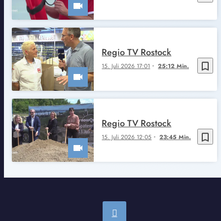
Regio TV Rostock
bookmark_border
15. Juli 2026 17:01
25:12 Min.
Regio TV Rostock
bookmark_border
15. Juli 2026 12:05
23:45 Min.