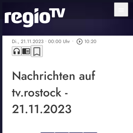
menu
Di., 21.11.2023
• 00:00 Uhr
•
play_circle_outline
10:20
bookmark_border
headphones
chrome_reader_mode
Nachrichten auf
tv.rostock -
21.11.2023