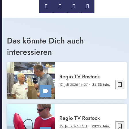
Das könnte Dich auch
interessieren
Regio TV Rostock
bookmark_border
17. Juli 2026 16:27
34:33 Min.
Regio TV Rostock
bookmark_border
16. Juli 2026 17:11
23:22 Min.