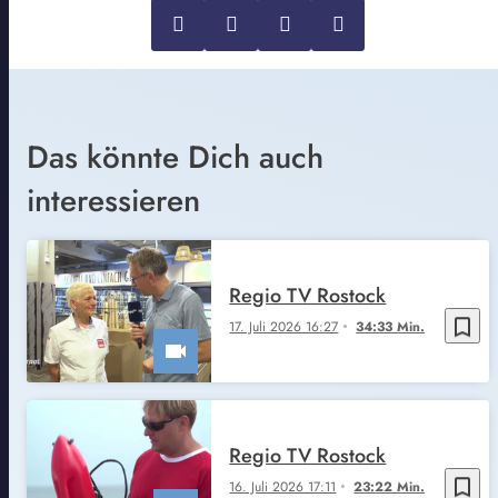
Das könnte Dich auch
interessieren
Regio TV Rostock
bookmark_border
17. Juli 2026 16:27
34:33 Min.
Regio TV Rostock
bookmark_border
16. Juli 2026 17:11
23:22 Min.