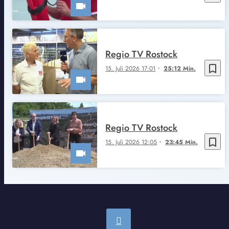
Regio TV Rostock
bookmark_border
15. Juli 2026 17:01
25:12 Min.
Regio TV Rostock
bookmark_border
15. Juli 2026 12:05
23:45 Min.