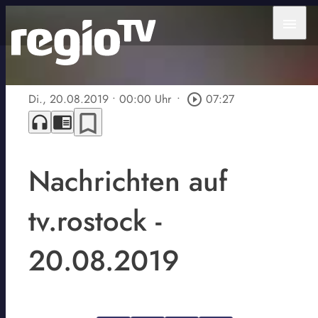
menu
Di., 20.08.2019
• 00:00 Uhr
•
play_circle_outline
07:27
bookmark_border
headphones
chrome_reader_mode
Nachrichten auf
tv.rostock -
20.08.2019