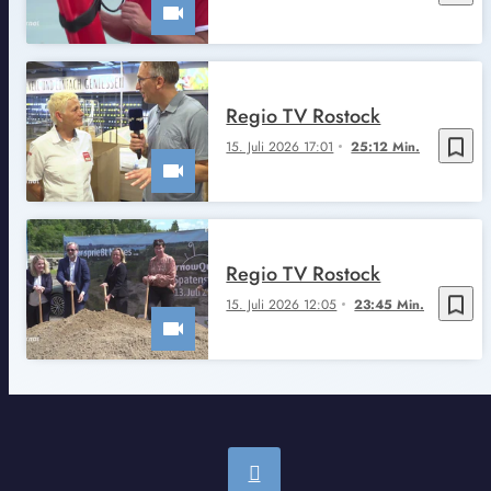
Regio TV Rostock
bookmark_border
15. Juli 2026 17:01
25:12 Min.
Regio TV Rostock
bookmark_border
15. Juli 2026 12:05
23:45 Min.