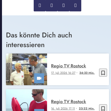
Das könnte Dich auch
interessieren
Regio TV Rostock
bookmark_border
17. Juli 2026 16:27
34:33 Min.
Regio TV Rostock
bookmark_border
16. Juli 2026 17:11
23:22 Min.