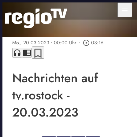
menu
Mo., 20.03.2023
• 00:00 Uhr
•
play_circle_outline
03:16
bookmark_border
headphones
chrome_reader_mode
Nachrichten auf
tv.rostock -
20.03.2023