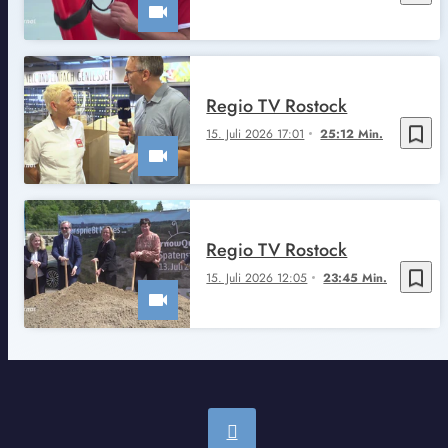
Regio TV Rostock
bookmark_border
15. Juli 2026 17:01
25:12 Min.
Regio TV Rostock
bookmark_border
15. Juli 2026 12:05
23:45 Min.