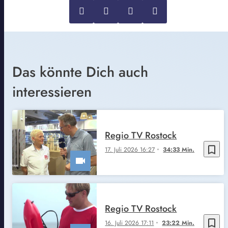
Das könnte Dich auch
interessieren
Regio TV Rostock
bookmark_border
17. Juli 2026 16:27
34:33 Min.
Regio TV Rostock
bookmark_border
16. Juli 2026 17:11
23:22 Min.