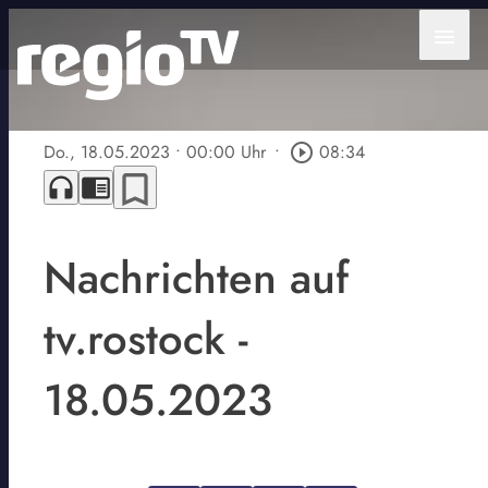
menu
Do., 18.05.2023
• 00:00 Uhr
•
play_circle_outline
08:34
bookmark_border
headphones
chrome_reader_mode
Nachrichten auf
tv.rostock -
18.05.2023