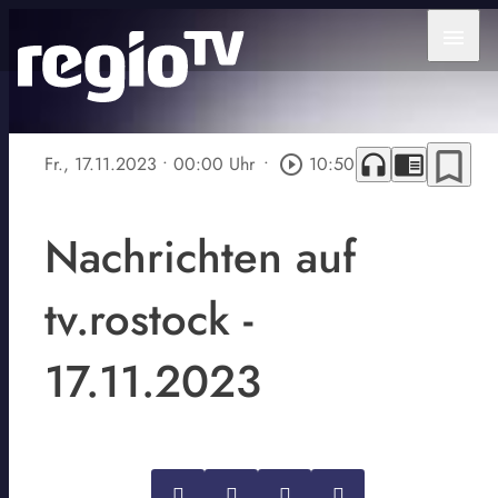
menu
bookmark_border
headphones
chrome_reader_mode
Fr., 17.11.2023
• 00:00 Uhr
•
play_circle_outline
10:50
Nachrichten auf
tv.rostock -
17.11.2023