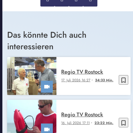
Das könnte Dich auch
interessieren
Regio TV Rostock
bookmark_border
17. Juli 2026 16:27
34:33 Min.
Regio TV Rostock
bookmark_border
16. Juli 2026 17:11
23:22 Min.