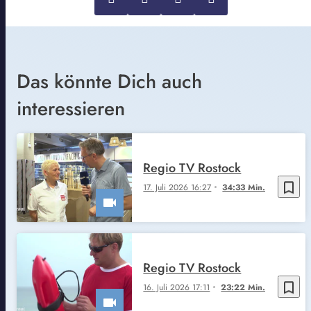
Das könnte Dich auch
interessieren
Regio TV Rostock
bookmark_border
17. Juli 2026 16:27
34:33 Min.
Regio TV Rostock
bookmark_border
16. Juli 2026 17:11
23:22 Min.