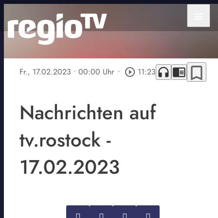
menu
bookmark_border
headphones
chrome_reader_mode
Fr., 17.02.2023
• 00:00 Uhr
•
play_circle_outline
11:23
Nachrichten auf
tv.rostock -
17.02.2023