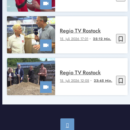
Regio TV Rostock
bookmark_border
15. Juli 2026 17:01
25:12 Min.
Regio TV Rostock
bookmark_border
15. Juli 2026 12:05
23:45 Min.