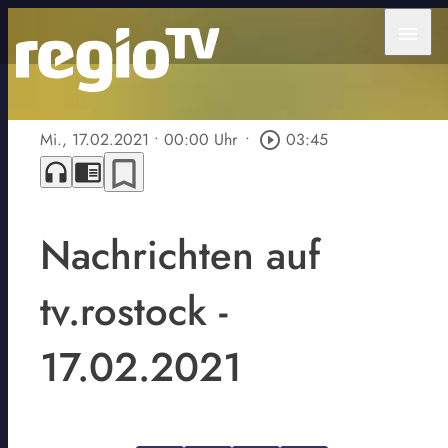
menu
Mi., 17.02.2021
• 00:00 Uhr
•
play_circle_outline
03:45
bookmark_border
headphones
chrome_reader_mode
Nachrichten auf
tv.rostock -
17.02.2021