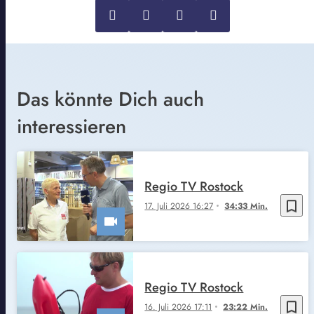
Das könnte Dich auch
interessieren
Regio TV Rostock
bookmark_border
17. Juli 2026 16:27
34:33 Min.
Regio TV Rostock
bookmark_border
16. Juli 2026 17:11
23:22 Min.