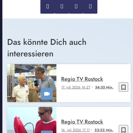
Das könnte Dich auch
interessieren
Regio TV Rostock
bookmark_border
17. Juli 2026 16:27
34:33 Min.
Regio TV Rostock
bookmark_border
16. Juli 2026 17:11
23:22 Min.