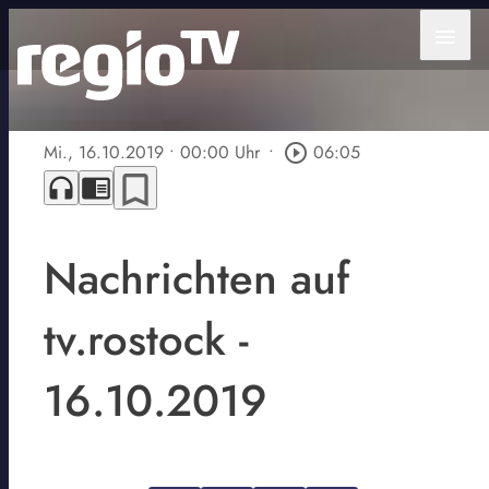
menu
Mi., 16.10.2019
• 00:00 Uhr
•
play_circle_outline
06:05
bookmark_border
headphones
chrome_reader_mode
Nachrichten auf
tv.rostock -
16.10.2019