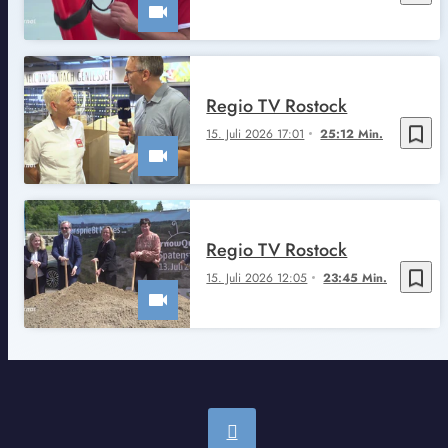
Regio TV Rostock
bookmark_border
15. Juli 2026 17:01
25:12 Min.
Regio TV Rostock
bookmark_border
15. Juli 2026 12:05
23:45 Min.