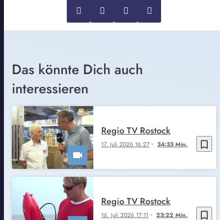
Das könnte Dich auch
interessieren
Regio TV Rostock
bookmark_border
17. Juli 2026 16:27
34:33 Min.
Regio TV Rostock
bookmark_border
16. Juli 2026 17:11
23:22 Min.