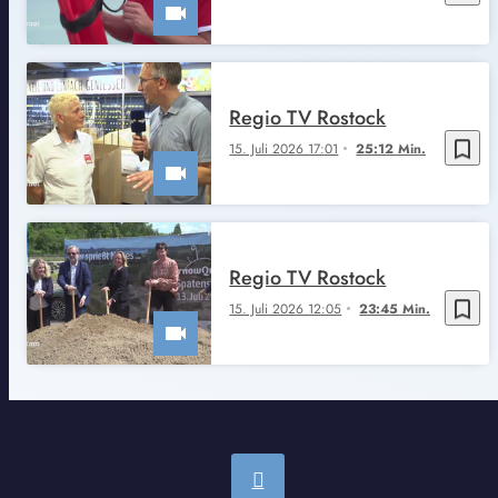
Regio TV Rostock
bookmark_border
15. Juli 2026 17:01
25:12 Min.
Regio TV Rostock
bookmark_border
15. Juli 2026 12:05
23:45 Min.