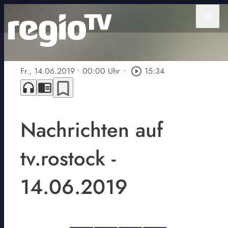
menu
Fr., 14.06.2019
• 00:00 Uhr
•
play_circle_outline
15:34
bookmark_border
headphones
chrome_reader_mode
Nachrichten auf
tv.rostock -
14.06.2019