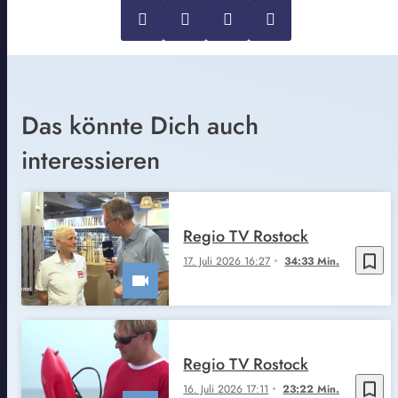
Das könnte Dich auch
interessieren
Regio TV Rostock
bookmark_border
17. Juli 2026 16:27
34:33 Min.
Regio TV Rostock
bookmark_border
16. Juli 2026 17:11
23:22 Min.