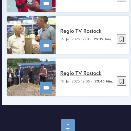
Regio TV Rostock
bookmark_border
15. Juli 2026 17:01
25:12 Min.
Regio TV Rostock
bookmark_border
15. Juli 2026 12:05
23:45 Min.