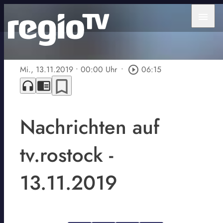
menu
Mi., 13.11.2019
• 00:00 Uhr
•
play_circle_outline
06:15
bookmark_border
headphones
chrome_reader_mode
Nachrichten auf
tv.rostock -
13.11.2019