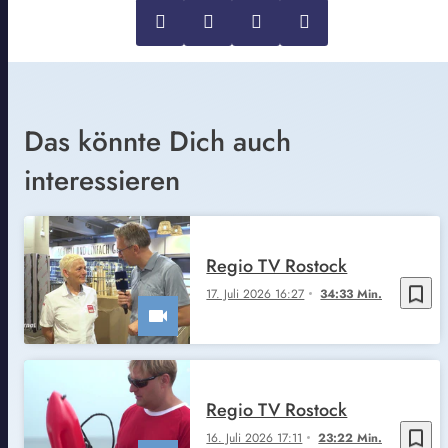
Das könnte Dich auch
interessieren
Regio TV Rostock
bookmark_border
17. Juli 2026 16:27
34:33 Min.
Regio TV Rostock
bookmark_border
16. Juli 2026 17:11
23:22 Min.