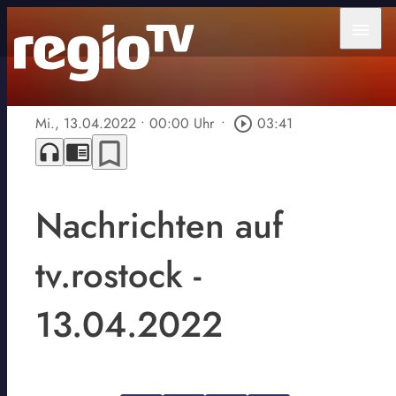
menu
Mi., 13.04.2022
• 00:00 Uhr
•
play_circle_outline
03:41
bookmark_border
headphones
chrome_reader_mode
Nachrichten auf
tv.rostock -
13.04.2022