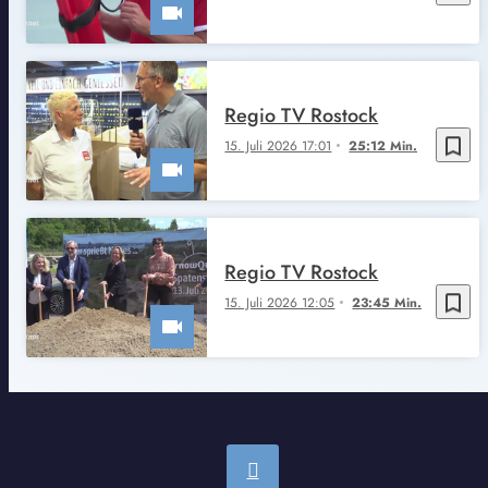
Regio TV Rostock
bookmark_border
15. Juli 2026 17:01
25:12 Min.
Regio TV Rostock
bookmark_border
15. Juli 2026 12:05
23:45 Min.