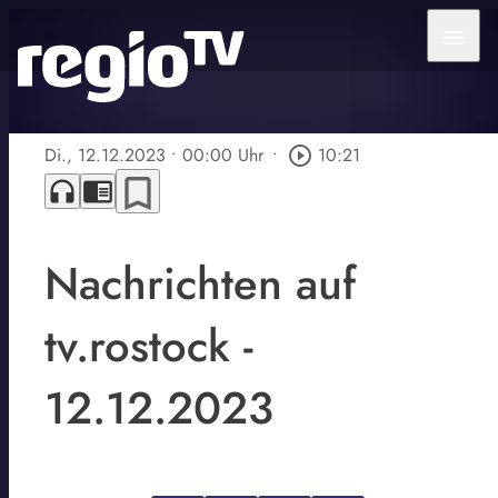
menu
Di., 12.12.2023
• 00:00 Uhr
•
play_circle_outline
10:21
bookmark_border
headphones
chrome_reader_mode
Nachrichten auf
tv.rostock -
12.12.2023