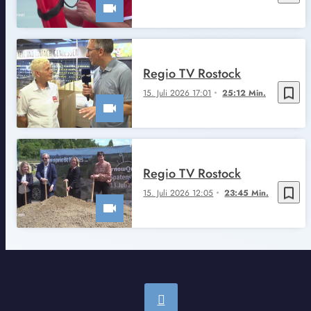
Regio TV Rostock
bookmark_border
15. Juli 2026 17:01
25:12 Min.
Regio TV Rostock
bookmark_border
15. Juli 2026 12:05
23:45 Min.