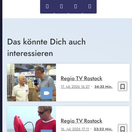
Das könnte Dich auch
interessieren
Regio TV Rostock
bookmark_border
17. Juli 2026 16:27
34:33 Min.
Regio TV Rostock
bookmark_border
16. Juli 2026 17:11
23:22 Min.