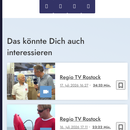
Das könnte Dich auch
interessieren
Regio TV Rostock
bookmark_border
17. Juli 2026 16:27
34:33 Min.
Regio TV Rostock
bookmark_border
16. Juli 2026 17:11
23:22 Min.