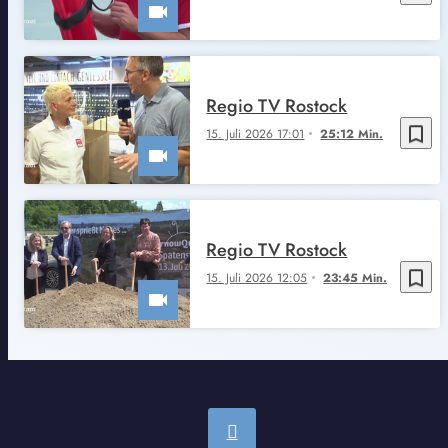
Regio TV Rostock
bookmark_border
15. Juli 2026 17:01
25:12 Min.
Regio TV Rostock
bookmark_border
15. Juli 2026 12:05
23:45 Min.