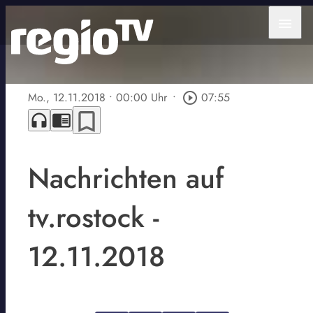
menu
Mo., 12.11.2018
• 00:00 Uhr
•
play_circle_outline
07:55
bookmark_border
headphones
chrome_reader_mode
Nachrichten auf
tv.rostock -
12.11.2018