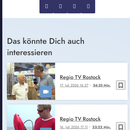
Das könnte Dich auch
interessieren
Regio TV Rostock
bookmark_border
17. Juli 2026 16:27
34:33 Min.
Regio TV Rostock
bookmark_border
16. Juli 2026 17:11
23:22 Min.