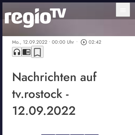
menu
Mo., 12.09.2022
• 00:00 Uhr
•
play_circle_outline
02:42
bookmark_border
headphones
chrome_reader_mode
Nachrichten auf
tv.rostock -
12.09.2022