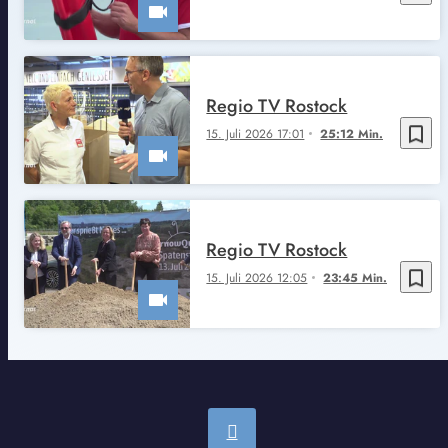
Regio TV Rostock
bookmark_border
15. Juli 2026 17:01
25:12 Min.
Regio TV Rostock
bookmark_border
15. Juli 2026 12:05
23:45 Min.