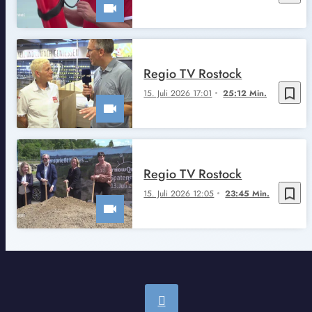
Regio TV Rostock
bookmark_border
15. Juli 2026 17:01
25:12 Min.
Regio TV Rostock
bookmark_border
15. Juli 2026 12:05
23:45 Min.