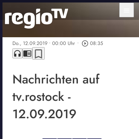
menu
Do., 12.09.2019
• 00:00 Uhr
•
play_circle_outline
08:35
bookmark_border
headphones
chrome_reader_mode
Nachrichten auf
tv.rostock -
12.09.2019