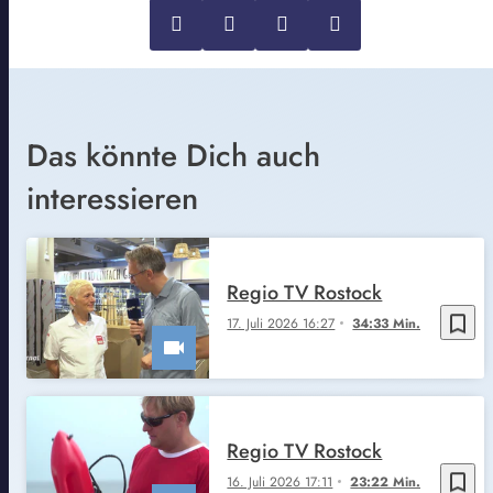
Das könnte Dich auch
interessieren
Regio TV Rostock
bookmark_border
17. Juli 2026 16:27
34:33 Min.
Regio TV Rostock
bookmark_border
16. Juli 2026 17:11
23:22 Min.