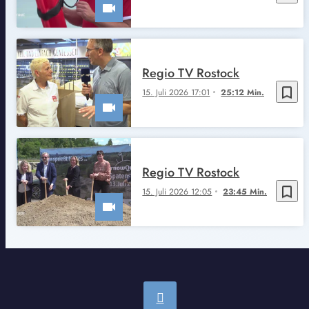
Regio TV Rostock
bookmark_border
15. Juli 2026 17:01
25:12 Min.
Regio TV Rostock
bookmark_border
15. Juli 2026 12:05
23:45 Min.