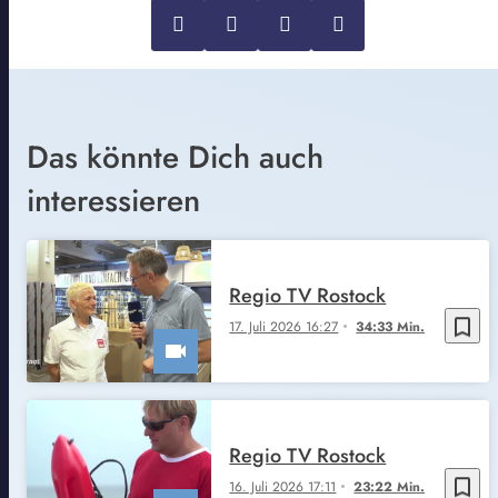
Das könnte Dich auch
interessieren
Regio TV Rostock
bookmark_border
17. Juli 2026 16:27
34:33 Min.
Regio TV Rostock
bookmark_border
16. Juli 2026 17:11
23:22 Min.