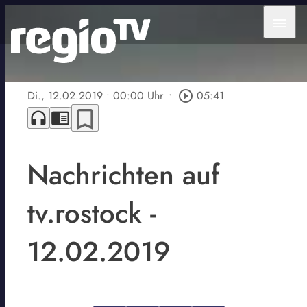
menu
Di., 12.02.2019
• 00:00 Uhr
•
play_circle_outline
05:41
bookmark_border
headphones
chrome_reader_mode
Nachrichten auf
tv.rostock -
12.02.2019