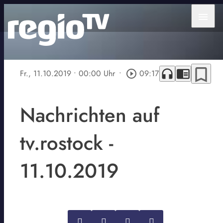
menu
bookmark_border
headphones
chrome_reader_mode
Fr., 11.10.2019
• 00:00 Uhr
•
play_circle_outline
09:17
Nachrichten auf
tv.rostock -
11.10.2019