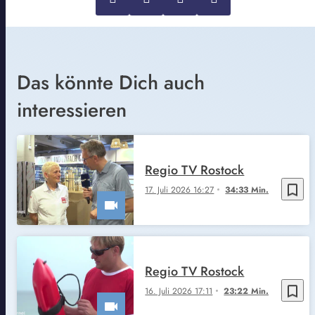
Das könnte Dich auch
interessieren
Regio TV Rostock
bookmark_border
17. Juli 2026 16:27
34:33 Min.
Regio TV Rostock
bookmark_border
16. Juli 2026 17:11
23:22 Min.