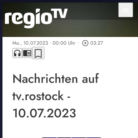
menu
Mo., 10.07.2023
• 00:00 Uhr
•
play_circle_outline
03:27
bookmark_border
headphones
chrome_reader_mode
Nachrichten auf
tv.rostock -
10.07.2023