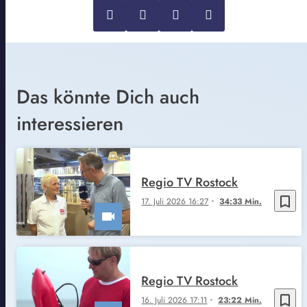
Das könnte Dich auch
interessieren
Regio TV Rostock
bookmark_border
17. Juli 2026 16:27
34:33 Min.
Regio TV Rostock
bookmark_border
16. Juli 2026 17:11
23:22 Min.