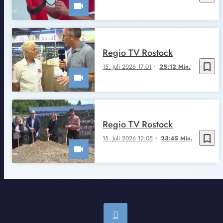
Regio TV Rostock
bookmark_border
15. Juli 2026 17:01
25:12 Min.
Regio TV Rostock
bookmark_border
15. Juli 2026 12:05
23:45 Min.