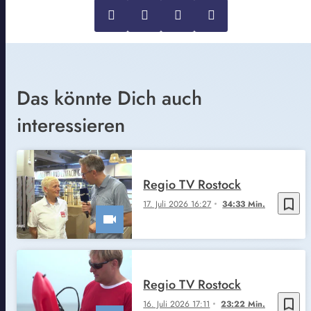
Das könnte Dich auch
interessieren
Regio TV Rostock
bookmark_border
17. Juli 2026 16:27
34:33 Min.
Regio TV Rostock
bookmark_border
16. Juli 2026 17:11
23:22 Min.