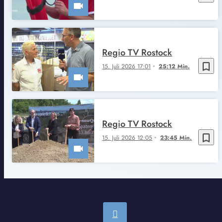
Regio TV Rostock
bookmark_border
15. Juli 2026 17:01
25:12 Min.
Regio TV Rostock
bookmark_border
15. Juli 2026 12:05
23:45 Min.