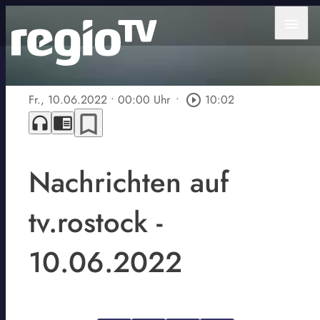
menu
Fr., 10.06.2022
• 00:00 Uhr
•
play_circle_outline
10:02
bookmark_border
headphones
chrome_reader_mode
Nachrichten auf
tv.rostock -
10.06.2022