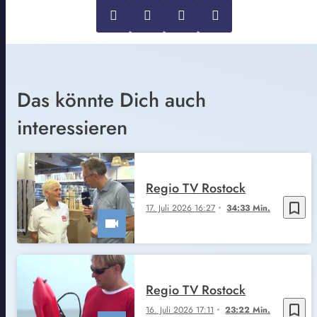
Das könnte Dich auch
interessieren
Regio TV Rostock
bookmark_border
17. Juli 2026 16:27
34:33 Min.
Regio TV Rostock
bookmark_border
16. Juli 2026 17:11
23:22 Min.