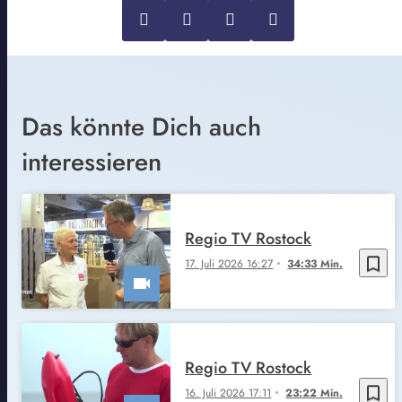
Das könnte Dich auch
interessieren
Regio TV Rostock
bookmark_border
17. Juli 2026 16:27
34:33 Min.
Regio TV Rostock
bookmark_border
16. Juli 2026 17:11
23:22 Min.