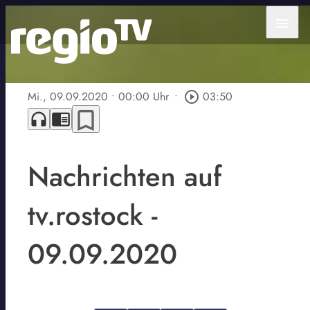
menu
Mi., 09.09.2020
• 00:00 Uhr
•
play_circle_outline
03:50
bookmark_border
headphones
chrome_reader_mode
Nachrichten auf
tv.rostock -
09.09.2020