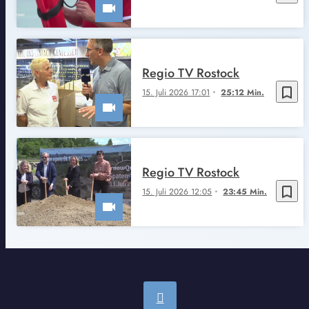
Regio TV Rostock
bookmark_border
15. Juli 2026 17:01
25:12 Min.
Regio TV Rostock
bookmark_border
15. Juli 2026 12:05
23:45 Min.