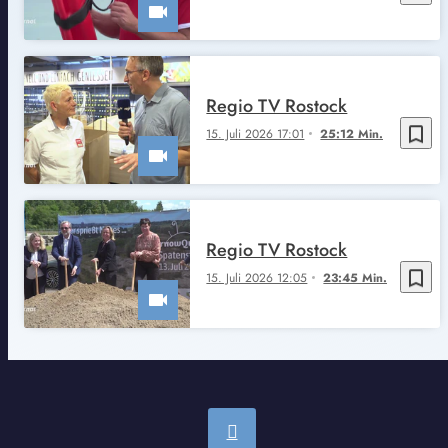
Regio TV Rostock
bookmark_border
15. Juli 2026 17:01
25:12 Min.
Regio TV Rostock
bookmark_border
15. Juli 2026 12:05
23:45 Min.