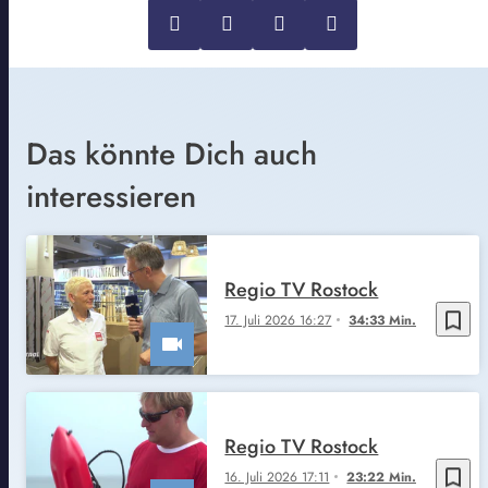
Das könnte Dich auch
interessieren
Regio TV Rostock
bookmark_border
17. Juli 2026 16:27
34:33 Min.
Regio TV Rostock
bookmark_border
16. Juli 2026 17:11
23:22 Min.