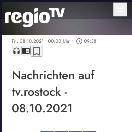
menu
Fr., 08.10.2021
• 00:00 Uhr
•
play_circle_outline
09:38
bookmark_border
headphones
chrome_reader_mode
Nachrichten auf
tv.rostock -
08.10.2021