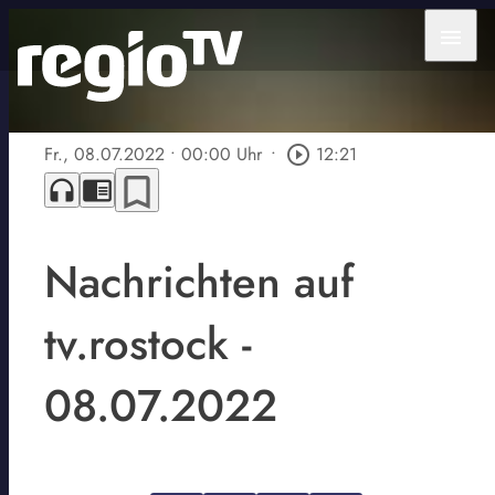
menu
Fr., 08.07.2022
• 00:00 Uhr
•
play_circle_outline
12:21
bookmark_border
headphones
chrome_reader_mode
Nachrichten auf
tv.rostock -
08.07.2022