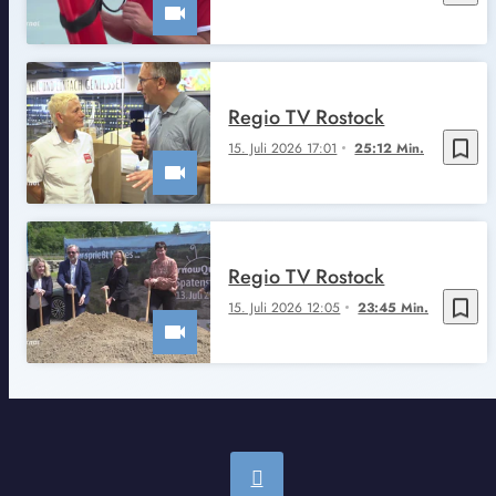
Regio TV Rostock
bookmark_border
15. Juli 2026 17:01
25:12 Min.
Regio TV Rostock
bookmark_border
15. Juli 2026 12:05
23:45 Min.