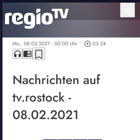
menu
Mo., 08.02.2021
• 00:00 Uhr
•
play_circle_outline
03:24
bookmark_border
headphones
chrome_reader_mode
Nachrichten auf
tv.rostock -
08.02.2021