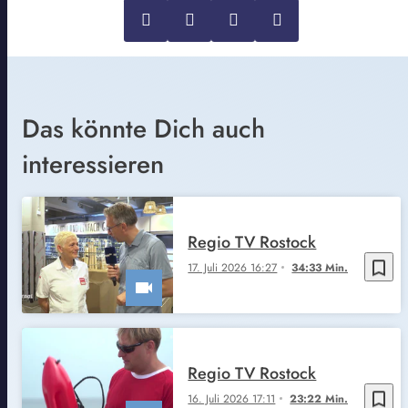
Das könnte Dich auch
interessieren
Regio TV Rostock
bookmark_border
17. Juli 2026 16:27
34:33 Min.
Regio TV Rostock
bookmark_border
16. Juli 2026 17:11
23:22 Min.