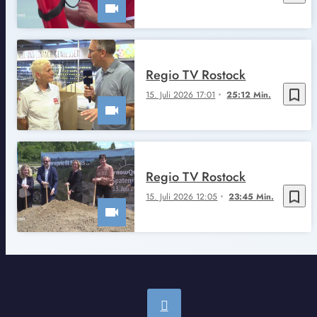
Regio TV Rostock
bookmark_border
15. Juli 2026 17:01
25:12 Min.
Regio TV Rostock
bookmark_border
15. Juli 2026 12:05
23:45 Min.