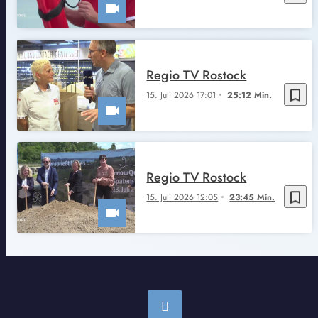
Regio TV Rostock
bookmark_border
15. Juli 2026 17:01
25:12 Min.
Regio TV Rostock
bookmark_border
15. Juli 2026 12:05
23:45 Min.