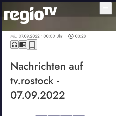
menu
Mi., 07.09.2022
• 00:00 Uhr
•
play_circle_outline
03:28
bookmark_border
headphones
chrome_reader_mode
Nachrichten auf
tv.rostock -
07.09.2022