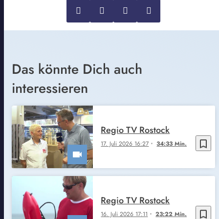
Das könnte Dich auch
interessieren
Regio TV Rostock
bookmark_border
17. Juli 2026 16:27
34:33 Min.
Regio TV Rostock
bookmark_border
16. Juli 2026 17:11
23:22 Min.