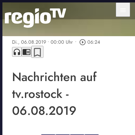
menu
Di., 06.08.2019
• 00:00 Uhr
•
play_circle_outline
06:24
bookmark_border
headphones
chrome_reader_mode
Nachrichten auf
tv.rostock -
06.08.2019