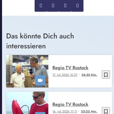
Das könnte Dich auch
interessieren
Regio TV Rostock
bookmark_border
17. Juli 2026 16:27
34:33 Min.
Regio TV Rostock
bookmark_border
16. Juli 2026 17:11
23:22 Min.