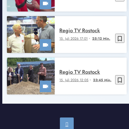
Regio TV Rostock
bookmark_border
15. Juli 2026 17:01
25:12 Min.
Regio TV Rostock
bookmark_border
15. Juli 2026 12:05
23:45 Min.