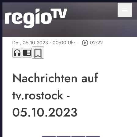
menu
Do., 05.10.2023
• 00:00 Uhr
•
play_circle_outline
02:22
bookmark_border
headphones
chrome_reader_mode
Nachrichten auf
tv.rostock -
05.10.2023