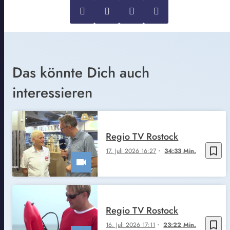
Das könnte Dich auch
interessieren
Regio TV Rostock
bookmark_border
17. Juli 2026 16:27
34:33 Min.
Regio TV Rostock
bookmark_border
16. Juli 2026 17:11
23:22 Min.