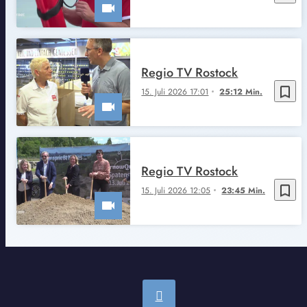
Regio TV Rostock
bookmark_border
15. Juli 2026 17:01
25:12 Min.
Regio TV Rostock
bookmark_border
15. Juli 2026 12:05
23:45 Min.