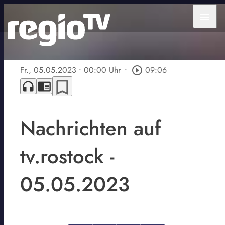
menu
Fr., 05.05.2023
• 00:00 Uhr
•
play_circle_outline
09:06
bookmark_border
headphones
chrome_reader_mode
Nachrichten auf
tv.rostock -
05.05.2023