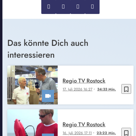
Das könnte Dich auch
interessieren
Regio TV Rostock
bookmark_border
17. Juli 2026 16:27
34:33 Min.
Regio TV Rostock
bookmark_border
16. Juli 2026 17:11
23:22 Min.