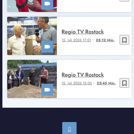
Regio TV Rostock
bookmark_border
15. Juli 2026 17:01
25:12 Min.
Regio TV Rostock
bookmark_border
15. Juli 2026 12:05
23:45 Min.