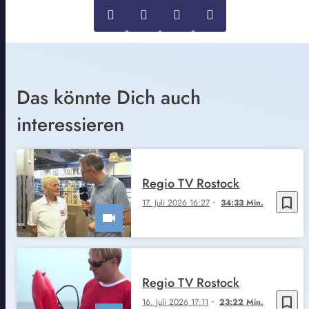
Das könnte Dich auch
interessieren
Regio TV Rostock
bookmark_border
17. Juli 2026 16:27
34:33 Min.
Regio TV Rostock
bookmark_border
16. Juli 2026 17:11
23:22 Min.