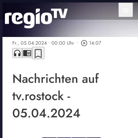
menu
Fr., 05.04.2024
• 00:00 Uhr
•
play_circle_outline
14:07
bookmark_border
headphones
chrome_reader_mode
Nachrichten auf
tv.rostock -
05.04.2024