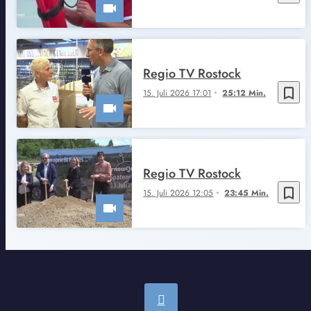
Regio TV Rostock
bookmark_border
15. Juli 2026 17:01
25:12 Min.
Regio TV Rostock
bookmark_border
15. Juli 2026 12:05
23:45 Min.