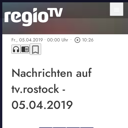
menu
Fr., 05.04.2019
• 00:00 Uhr
•
play_circle_outline
10:26
bookmark_border
headphones
chrome_reader_mode
Nachrichten auf
tv.rostock -
05.04.2019