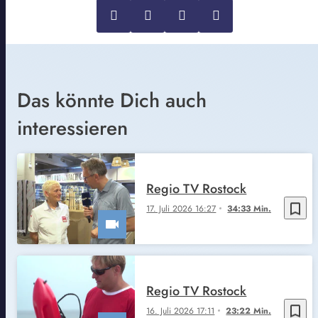
Das könnte Dich auch
interessieren
Regio TV Rostock
bookmark_border
17. Juli 2026 16:27
34:33 Min.
Regio TV Rostock
bookmark_border
16. Juli 2026 17:11
23:22 Min.