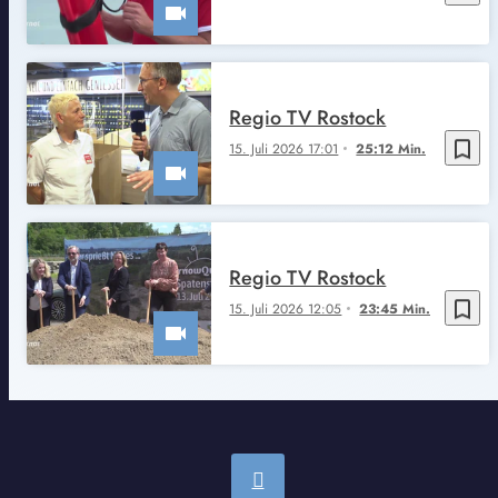
Regio TV Rostock
bookmark_border
15. Juli 2026 17:01
25:12 Min.
Regio TV Rostock
bookmark_border
15. Juli 2026 12:05
23:45 Min.