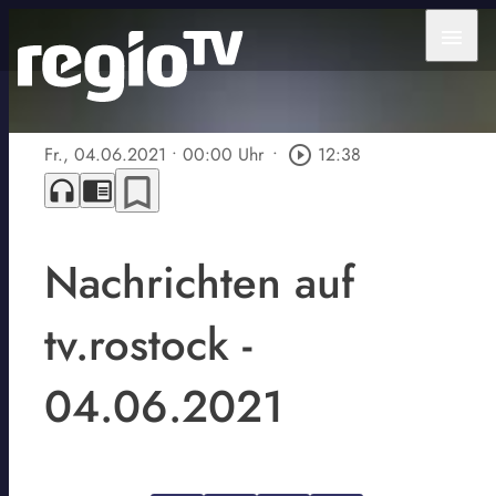
menu
Fr., 04.06.2021
• 00:00 Uhr
•
play_circle_outline
12:38
bookmark_border
headphones
chrome_reader_mode
Nachrichten auf
tv.rostock -
04.06.2021