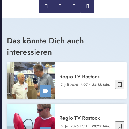
Das könnte Dich auch
interessieren
Regio TV Rostock
bookmark_border
17. Juli 2026 16:27
34:33 Min.
Regio TV Rostock
bookmark_border
16. Juli 2026 17:11
23:22 Min.