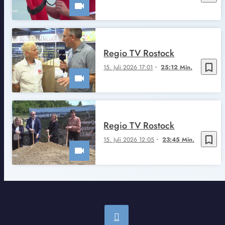
Regio TV Rostock
bookmark_border
15. Juli 2026 17:01
25:12 Min.
Regio TV Rostock
bookmark_border
15. Juli 2026 12:05
23:45 Min.