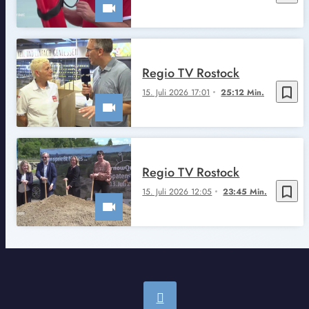
Regio TV Rostock
bookmark_border
15. Juli 2026 17:01
25:12 Min.
Regio TV Rostock
bookmark_border
15. Juli 2026 12:05
23:45 Min.