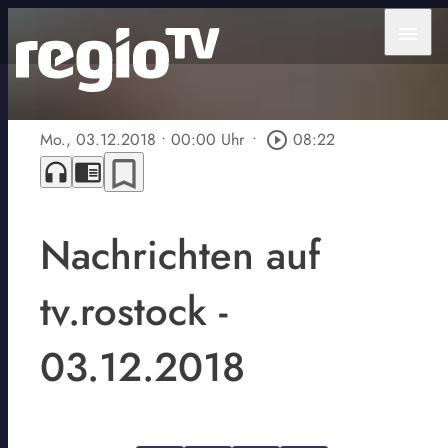
menu
Mo., 03.12.2018
• 00:00 Uhr
•
play_circle_outline
08:22
bookmark_border
headphones
chrome_reader_mode
Nachrichten auf
tv.rostock -
03.12.2018