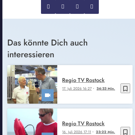
Das könnte Dich auch
interessieren
Regio TV Rostock
bookmark_border
17. Juli 2026 16:27
34:33 Min.
Regio TV Rostock
bookmark_border
16. Juli 2026 17:11
23:22 Min.