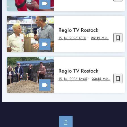
Regio TV Rostock
bookmark_border
15. Juli 2026 17:01
25:12 Min.
Regio TV Rostock
bookmark_border
15. Juli 2026 12:05
23:45 Min.