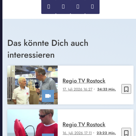
Das könnte Dich auch
interessieren
Regio TV Rostock
bookmark_border
17. Juli 2026 16:27
34:33 Min.
Regio TV Rostock
bookmark_border
16. Juli 2026 17:11
23:22 Min.