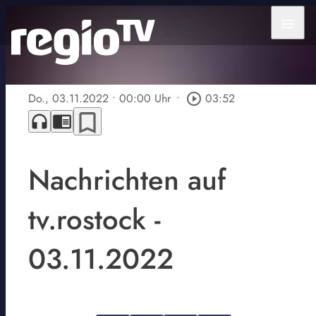
menu
Do., 03.11.2022
• 00:00 Uhr
•
play_circle_outline
03:52
bookmark_border
headphones
chrome_reader_mode
Nachrichten auf
tv.rostock -
03.11.2022