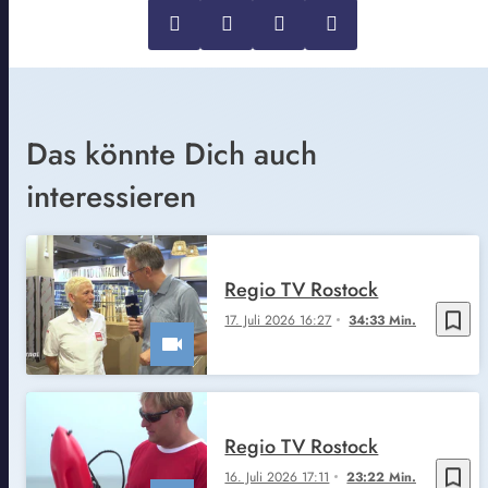
Das könnte Dich auch
interessieren
Regio TV Rostock
bookmark_border
17. Juli 2026 16:27
34:33 Min.
Regio TV Rostock
bookmark_border
16. Juli 2026 17:11
23:22 Min.