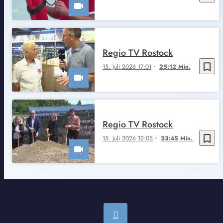
Regio TV Rostock
bookmark_border
15. Juli 2026 17:01
25:12 Min.
Regio TV Rostock
bookmark_border
15. Juli 2026 12:05
23:45 Min.