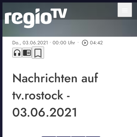
menu
Do., 03.06.2021
• 00:00 Uhr
•
play_circle_outline
04:42
bookmark_border
headphones
chrome_reader_mode
Nachrichten auf
tv.rostock -
03.06.2021