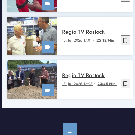
Regio TV Rostock
bookmark_border
15. Juli 2026 17:01
25:12 Min.
Regio TV Rostock
bookmark_border
15. Juli 2026 12:05
23:45 Min.