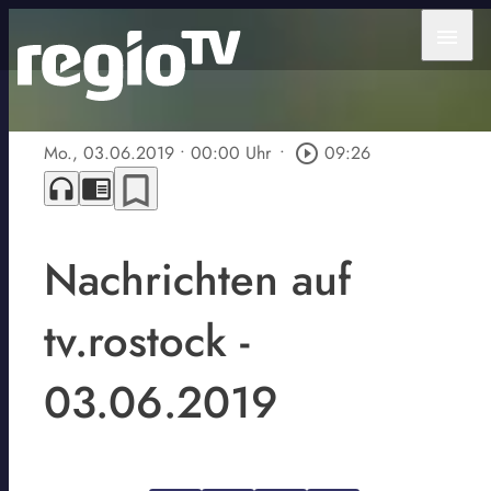
menu
Mo., 03.06.2019
• 00:00 Uhr
•
play_circle_outline
09:26
bookmark_border
headphones
chrome_reader_mode
Nachrichten auf
tv.rostock -
03.06.2019