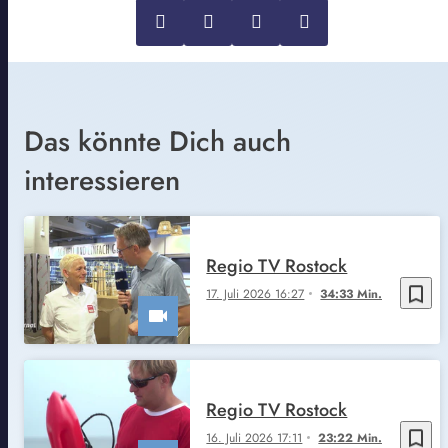
Das könnte Dich auch
interessieren
Regio TV Rostock
bookmark_border
17. Juli 2026 16:27
34:33 Min.
Regio TV Rostock
bookmark_border
16. Juli 2026 17:11
23:22 Min.