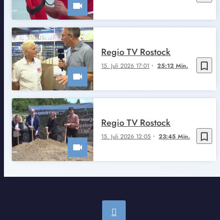
Regio TV Rostock
bookmark_border
15. Juli 2026 17:01
25:12 Min.
Regio TV Rostock
bookmark_border
15. Juli 2026 12:05
23:45 Min.