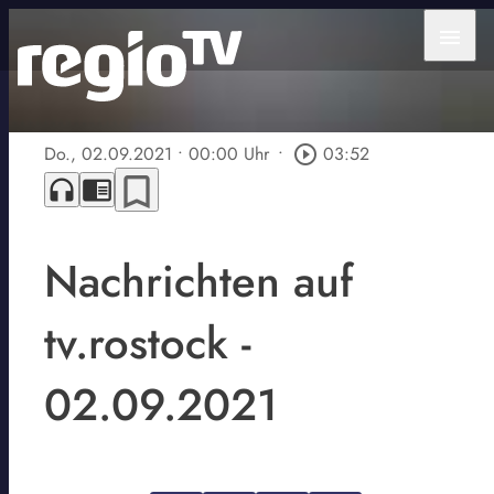
menu
Do., 02.09.2021
• 00:00 Uhr
•
play_circle_outline
03:52
bookmark_border
headphones
chrome_reader_mode
Nachrichten auf
tv.rostock -
02.09.2021