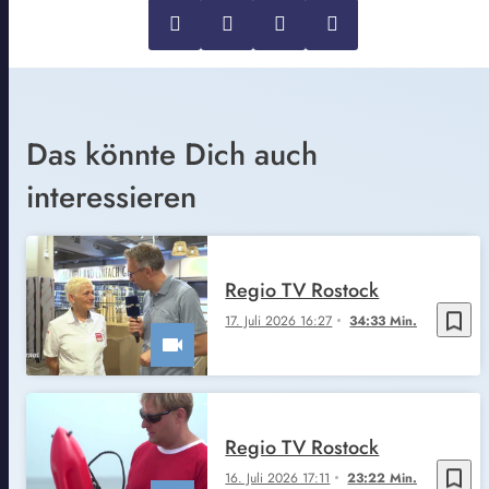
Das könnte Dich auch
interessieren
Regio TV Rostock
bookmark_border
17. Juli 2026 16:27
34:33 Min.
Regio TV Rostock
bookmark_border
16. Juli 2026 17:11
23:22 Min.