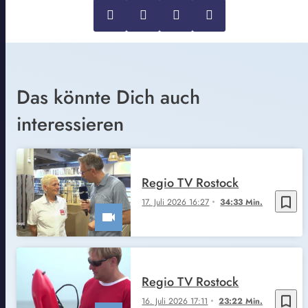
Das könnte Dich auch
interessieren
Regio TV Rostock
bookmark_border
17. Juli 2026 16:27
34:33 Min.
Regio TV Rostock
bookmark_border
16. Juli 2026 17:11
23:22 Min.