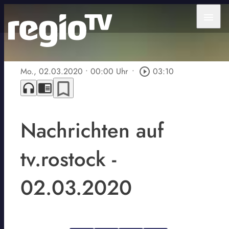
menu
Mo., 02.03.2020
• 00:00 Uhr
•
play_circle_outline
03:10
bookmark_border
headphones
chrome_reader_mode
Nachrichten auf
tv.rostock -
02.03.2020