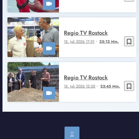
Regio TV Rostock
bookmark_border
15. Juli 2026 17:01
25:12 Min.
Regio TV Rostock
bookmark_border
15. Juli 2026 12:05
23:45 Min.