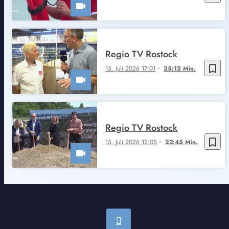
Regio TV Rostock
bookmark_border
15. Juli 2026 17:01
25:12 Min.
Regio TV Rostock
bookmark_border
15. Juli 2026 12:05
23:45 Min.