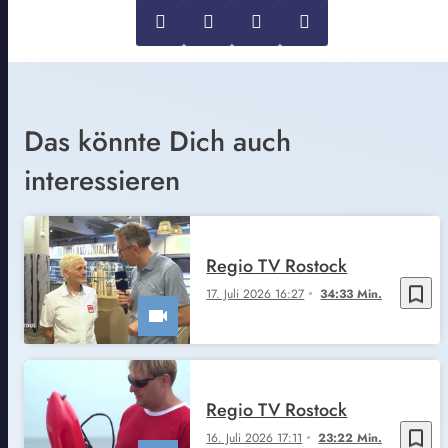
Das könnte Dich auch
interessieren
Regio TV Rostock
bookmark_border
17. Juli 2026 16:27
34:33 Min.
Regio TV Rostock
bookmark_border
16. Juli 2026 17:11
23:22 Min.