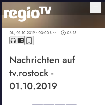
menu
Di., 01.10.2019
• 00:00 Uhr
•
play_circle_outline
06:13
bookmark_border
headphones
chrome_reader_mode
Nachrichten auf
tv.rostock -
01.10.2019