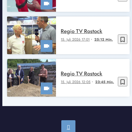
Regio TV Rostock
bookmark_border
15. Juli 2026 17:01
25:12 Min.
Regio TV Rostock
bookmark_border
15. Juli 2026 12:05
23:45 Min.