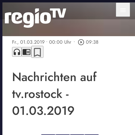
menu
Fr., 01.03.2019
• 00:00 Uhr
•
play_circle_outline
09:38
bookmark_border
headphones
chrome_reader_mode
Nachrichten auf
tv.rostock -
01.03.2019