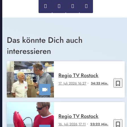
Das könnte Dich auch
interessieren
Regio TV Rostock
bookmark_border
17. Juli 2026 16:27
34:33 Min.
Regio TV Rostock
bookmark_border
16. Juli 2026 17:11
23:22 Min.