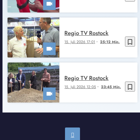
Regio TV Rostock
bookmark_border
15. Juli 2026 17:01
25:12 Min.
Regio TV Rostock
bookmark_border
15. Juli 2026 12:05
23:45 Min.