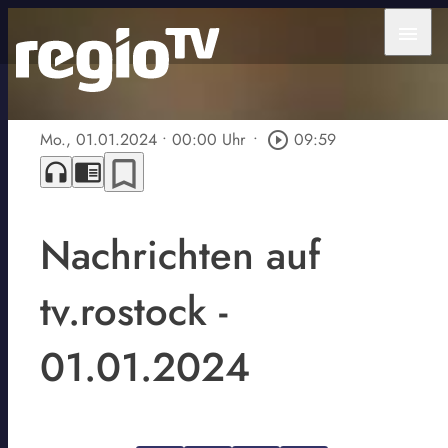
menu
Mo., 01.01.2024
• 00:00 Uhr
•
play_circle_outline
09:59
bookmark_border
headphones
chrome_reader_mode
Nachrichten auf
tv.rostock -
01.01.2024