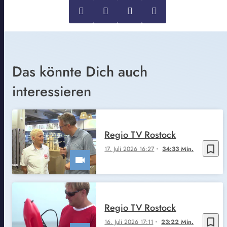
Das könnte Dich auch
interessieren
Regio TV Rostock
bookmark_border
17. Juli 2026 16:27
34:33 Min.
Regio TV Rostock
bookmark_border
16. Juli 2026 17:11
23:22 Min.