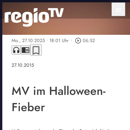
menu
Mo., 27.10.2025
• 18:01 Uhr
•
play_circle_outline
06:52
bookmark_border
headphones
chrome_reader_mode
27.10.2015
MV im Halloween-
Fieber