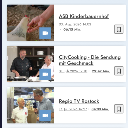
ASB Kinderbauernhof
03. Aug. 2026 14:03
bookmark_border
06:15 Min.
CityCooking - Die Sendung
mit Geschmack
bookmark_border
31. Juli 2026 12:10
29:47 Min.
Regio TV Rostock
bookmark_border
17. Juli 2026 16:27
34:33 Min.