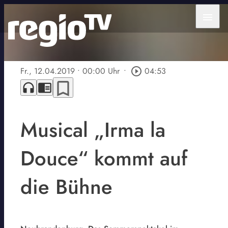
menu
Fr., 12.04.2019
• 00:00 Uhr
•
play_circle_outline
04:53
bookmark_border
headphones
chrome_reader_mode
Musical „Irma la
Douce“ kommt auf
die Bühne