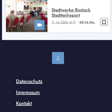
Stadtwerke Rostock
Stadtteilreport
bookmark_border
17. Juli 2026 14:17
09:14 Min.
Datenschutz
Impressum
Kontakt