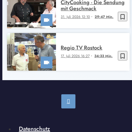
CityCooking - Die Sendung
mit Geschmack
bookmark_border
31. Juli 2026 12:10
29:47 Min.
Regio TV Rostock
bookmark_border
17. Juli 2026 16:27
34:33 Min.
Datenschutz