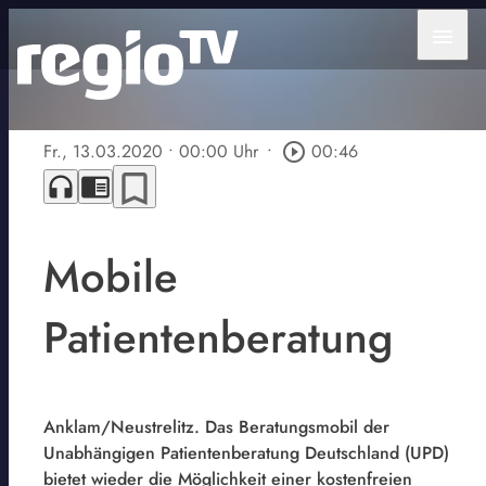
menu
Fr., 13.03.2020
• 00:00 Uhr
•
play_circle_outline
00:46
bookmark_border
headphones
chrome_reader_mode
Mobile
Patientenberatung
Anklam/Neustrelitz.
Das Beratungsmobil der
Unabhängigen Patientenberatung Deutschland (UPD)
bietet wieder die Möglichkeit einer kostenfreien