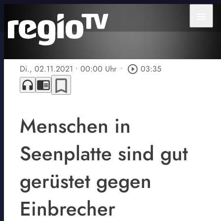
menu
Di., 02.11.2021
• 00:00 Uhr
•
play_circle_outline
03:35
bookmark_border
headphones
chrome_reader_mode
Menschen in
Seenplatte sind gut
gerüstet gegen
Einbrecher