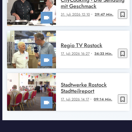
mit Geschmack
bookmark_border
31. Juli 2026 12:10
29:47 Min.
Regio TV Rostock
bookmark_border
17. Juli 2026 16:27
34:33 Min.
Stadtwerke Rostock
Stadtteilreport
bookmark_border
17. Juli 2026 14:17
09:14 Min.