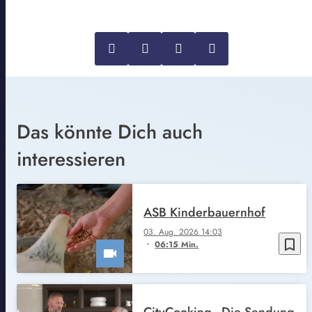
Das könnte Dich auch
interessieren
ASB Kinderbauernhof
03. Aug. 2026 14:03
bookmark_border
06:15 Min.
CityCooking - Die Sendung