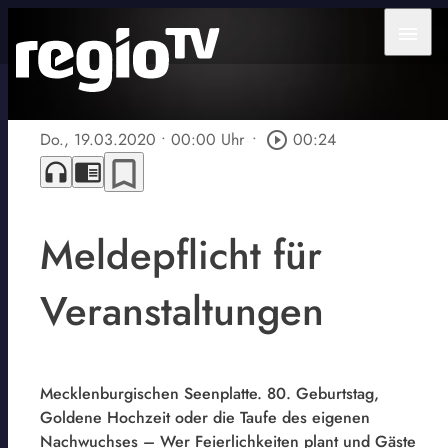
menu
Do., 19.03.2020
• 00:00 Uhr
•
play_circle_outline
00:24
bookmark_border
headphones
chrome_reader_mode
Meldepflicht für
Veranstaltungen
Mecklenburgischen Seenplatte. 80. Geburtstag,
Goldene Hochzeit oder die Taufe des eigenen
Nachwuchses – Wer Feierlichkeiten plant und Gäste