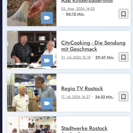
ASB Kinderbauernhof
03. Aug. 2026 14:03
bookmark_border
06:15 Min.
CityCooking - Die Sendung
mit Geschmack
bookmark_border
31. Juli 2026 12:10
29:47 Min.
Regio TV Rostock
bookmark_border
17. Juli 2026 16:27
34:33 Min.
Stadtwerke Rostock