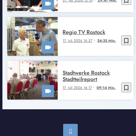
bookmark_border
31. Juli 2026 12:10
29:47 Min.
Regio TV Rostock
bookmark_border
17. Juli 2026 16:27
34:33 Min.
Stadtwerke Rostock
Stadtteilreport
bookmark_border
17. Juli 2026 14:17
09:14 Min.