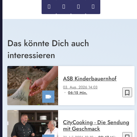
Das könnte Dich auch
interessieren
ASB Kinderbauernhof
03. Aug. 2026 14:03
bookmark_border
06:15 Min.
CityCooking - Die Sendung
mit Geschmack