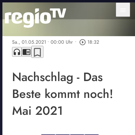
menu
Sa., 01.05.2021
• 00:00 Uhr
•
play_circle_outline
18:32
bookmark_border
headphones
chrome_reader_mode
Nachschlag - Das
Beste kommt noch!
Mai 2021