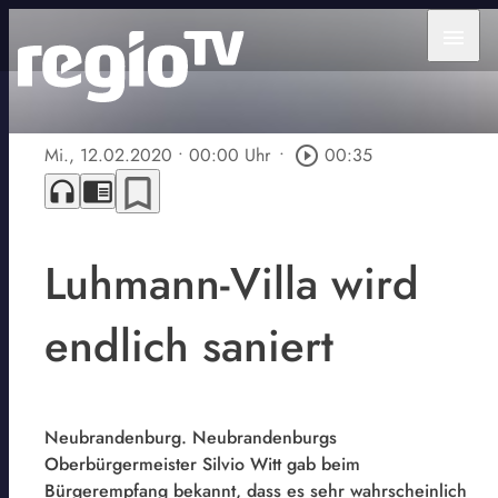
menu
Mi., 12.02.2020
• 00:00 Uhr
•
play_circle_outline
00:35
bookmark_border
headphones
chrome_reader_mode
Luhmann-Villa wird
endlich saniert
Neubrandenburg. Neubrandenburgs
Oberbürgermeister Silvio Witt gab beim
Bürgerempfang bekannt, dass es sehr wahrscheinlich