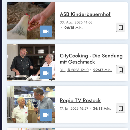
ASB Kinderbauernhof
03. Aug. 2026 14:03
bookmark_border
06:15 Min.
CityCooking - Die Sendung
mit Geschmack
bookmark_border
31. Juli 2026 12:10
29:47 Min.
Regio TV Rostock
bookmark_border
17. Juli 2026 16:27
34:33 Min.