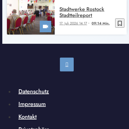
Stadtwerke Rostock
Stadtteilreport
bookmark_border
17. Juli 2026 14:17
09:14 Min.
Datenschutz
Impressum
Kontakt